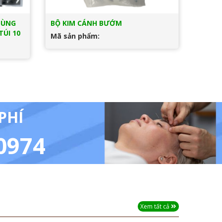
DÙNG
BỘ KIM CÁNH BƯỚM
TÚI 10
Mã sản phẩm:
PHÍ
 0974
Xem tất cả