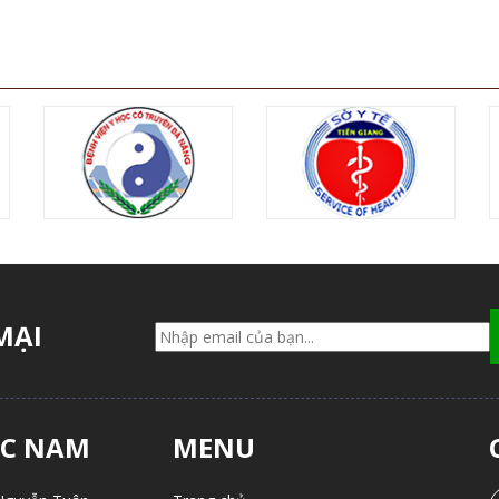
MẠI
ẮC NAM
MENU