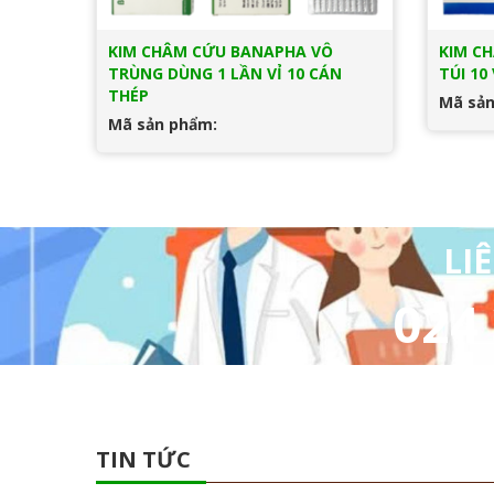
KIM CHÂM CỨU BANAPHA VÔ
KIM C
TRÙNG DÙNG 1 LẦN VỈ 10 CÁN
TÚI 10
THÉP
Mã sản
Mã sản phẩm:
LI
024 
TIN TỨC