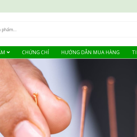
ẨM
CHỨNG CHỈ
HƯỚNG DẪN MUA HÀNG
T