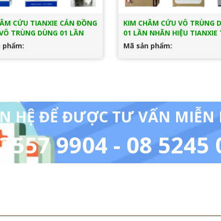
HÂM CỨU TIANXIE CÁN ĐỒNG
KIM CHÂM CỨU VÔ TRÙNG 
 VÔ TRÙNG DÙNG 01 LẦN
01 LẦN NHÃN HIỆU TIANXIE 
 phẩm:
Mã sản phẩm:
ÊN HỆ ĐỂ ĐƯỢC TƯ VẤN MIỄN 
3557 9904 - 08 5245