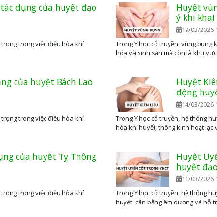
à tác dụng của huyệt đạo
Huyệt vùn
ý khi kha
19/03/2026 
trọng trong việc điều hòa khí
Trong Y học cổ truyền, vùng bụng k
hóa và sinh sản mà còn là khu vực
ụng của huyệt Bách Lao
Huyệt Kiên
động huyệ
14/03/2026 
trọng trong việc điều hòa khí
Trong Y học cổ truyền, hệ thống huy
hòa khí huyết, thông kinh hoạt lạc 
dụng của huyệt Tỵ Thông
Huyệt Uyể
huyệt đạo
11/03/2026 
trọng trong việc điều hòa khí
Trong Y học cổ truyền, hệ thống hu
huyết, cân bằng âm dương và hỗ trợ