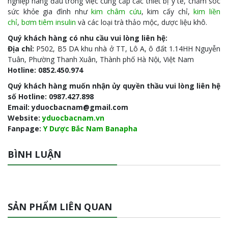
nghiệp hàng đầu trong việc cung cấp các thiết bị y tế, chăm sóc
sức khỏe gia đình như
kim châm cứu
, kim cấy chỉ,
kim liền
chỉ
,
bơm tiêm insulin
và các loại trà thảo mộc, dược liệu khô.
Quý khách hàng có nhu cầu vui lòng liên hệ:
Địa chỉ:
P502, B5 DA khu nhà ở TT, Lô A, ô đất 1.14HH Nguyễn
Tuân, Phường Thanh Xuân, Thành phố Hà Nội, Việt Nam
Hotline: 0852.450.974
Quý khách hàng muốn nhận ủy quyền thầu vui lòng liên hệ
số Hotline: 0987.427.898
Email: yduocbacnam@gmail.com
Website:
yduocbacnam.vn
Fanpage:
Y Dược Bắc Nam Banapha
BÌNH LUẬN
SẢN PHẨM LIÊN QUAN