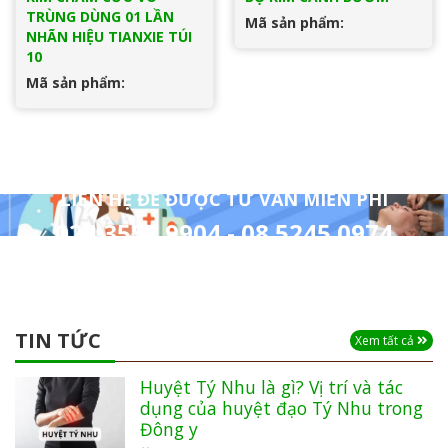
TRÙNG DÙNG 01 LẦN
Mã sản phẩm:
NHÃN HIỆU TIANXIE TÚI
10
Mã sản phẩm:
LIÊN HỆ ĐỂ ĐƯỢC TƯ VẤN MIỄN PHÍ
024 3557 9904 - 08 5245 0974
TIN TỨC
Xem tất cả
Huyệt Tý Nhu là gì? Vị trí và tác
dụng của huyệt đạo Tý Nhu trong
Đông y