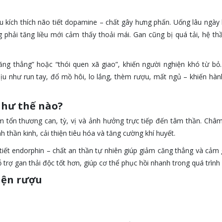
ượu kích thích não tiết dopamine – chất gây hưng phấn. Uống lâu ngày
hải tăng liều mới cảm thấy thoải mái. Gan cũng bị quá tải, hệ thầ
ng thẳng” hoặc “thói quen xã giao”, khiến người nghiện khó từ bỏ
ịu như run tay, đổ mồ hôi, lo lắng, thèm rượu, mất ngủ – khiến hành
như thế nào?
m tổn thương can, tỳ, vị và ảnh hưởng trực tiếp đến tâm thần. Châ
 thần kinh, cải thiện tiêu hóa và tăng cường khí huyết.
 tiết endorphin – chất an thần tự nhiên giúp giảm căng thẳng và cảm
trợ gan thải độc tốt hơn, giúp cơ thể phục hồi nhanh trong quá trình 
iện rượu