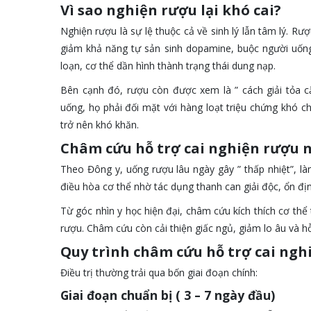
Vì sao nghiện rượu lại khó cai?
Nghiện rượu là sự lệ thuộc cả về sinh lý lẫn tâm lý. R
giảm khả năng tự sản sinh dopamine, buộc người uống p
loạn, cơ thể dần hình thành trạng thái dung nạp.
Bên cạnh đó, rượu còn được xem là ” cách giải tỏa că
uống, họ phải đối mặt với hàng loạt triệu chứng khó ch
trở nên khó khăn.
Châm cứu hỗ trợ cai nghiện rượu 
Theo Đông y, uống rượu lâu ngày gây ” thấp nhiệt”, là
điều hòa cơ thể nhờ tác dụng thanh can giải độc, ổn định
Từ góc nhìn y học hiện đại, châm cứu kích thích cơ thể
rượu. Châm cứu còn cải thiện giấc ngủ, giảm lo âu và hỗ 
Quy trình châm cứu hỗ trợ cai ngh
Điều trị thường trải qua bốn giai đoạn chính:
Giai đoạn chuẩn bị ( 3 – 7 ngày đầu)