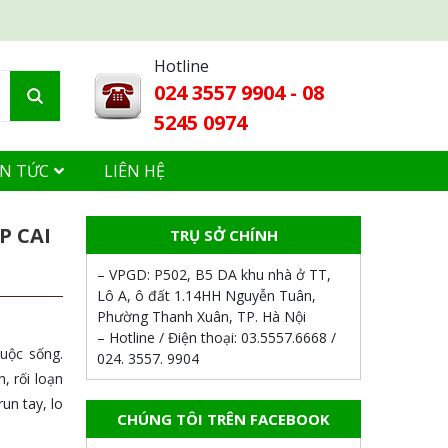
Hotline
024 3557 9904 - 08
5245 0974
IN TỨC
LIÊN HỆ
P CAI
TRỤ SỞ CHÍNH
– VPGD:
P502, B5 DA khu nhà ở TT,
Lô A, ô đất 1.14HH Nguyễn Tuân,
Phường Thanh Xuân, TP. Hà Nội
– Hotline / Điện thoại:
03.5557.6668 /
uộc sống.
024. 3557. 9904
, rối loạn
un tay, lo
CHÚNG TÔI TRÊN FACEBOOK