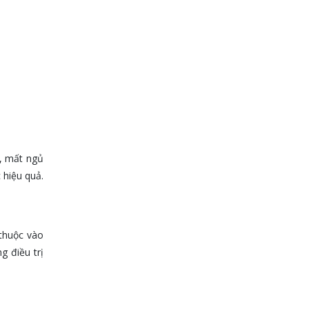
u, mất ngủ
 hiệu quả.
 thuộc vào
g điều trị