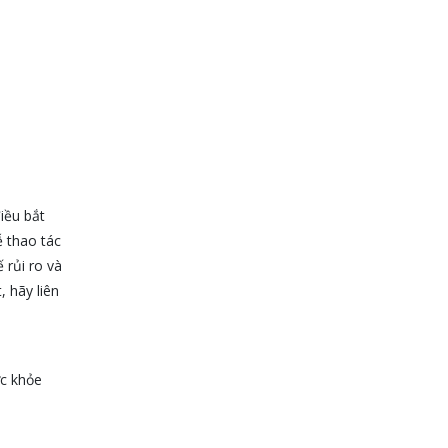
iều bắt
 thao tác
 rủi ro và
 hãy liên
ức khỏe