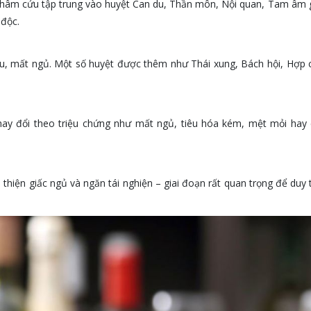
Châm cứu tập trung vào huyệt Can du, Thần môn, Nội quan, Tam âm 
 độc.
 âu, mất ngủ. Một số huyệt được thêm như Thái xung, Bách hội, Hợp
hay đổi theo triệu chứng như mất ngủ, tiêu hóa kém, mệt mỏi hay
 thiện giấc ngủ và ngăn tái nghiện – giai đoạn rất quan trọng để duy t