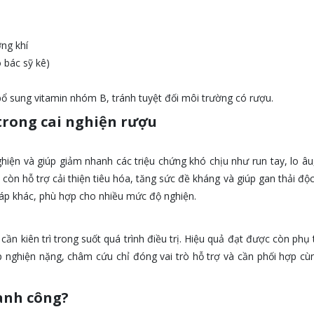
ng khí
 bác sỹ kê)
bổ sung vitamin nhóm B, tránh tuyệt đối môi trường có rượu.
trong cai nghiện rượu
iện và giúp giảm nhanh các triệu chứng khó chịu như run tay, lo â
n hỗ trợ cải thiện tiêu hóa, tăng sức đề kháng và giúp gan thải độc
 pháp khác, phù hợp cho nhiều mức độ nghiện.
ần kiên trì trong suốt quá trình điều trị. Hiệu quả đạt được còn phụ
 nghiện nặng, châm cứu chỉ đóng vai trò hỗ trợ và cần phối hợp cùn
ành công?