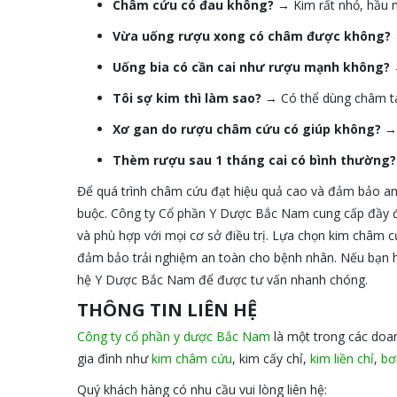
Châm cứu có đau không?
→ Kim rất nhỏ, hầu 
Vừa uống rượu xong có châm được không?
Uống bia có cần cai như rượu mạnh không?
→
Tôi sợ kim thì làm sao?
→ Có thể dùng châm tai
Xơ gan do rượu châm cứu có giúp không?
→ 
Thèm rượu sau 1 tháng cai có bình thường?
Để quá trình châm cứu đạt hiệu quả cao và đảm bảo an 
buộc. Công ty Cổ phần Y Dược Bắc Nam cung cấp đầy đủ
và phù hợp với mọi cơ sở điều trị. Lựa chọn kim châm cứ
đảm bảo trải nghiệm an toàn cho bệnh nhân. Nếu bạn ho
hệ Y Dược Bắc Nam để được tư vấn nhanh chóng.
THÔNG TIN LIÊN HỆ
Công ty cổ phần y dược Bắc Nam
là một trong các doan
gia đình như
kim châm cứu
, kim cấy chỉ,
kim liền chỉ
,
bơ
Quý khách hàng có nhu cầu vui lòng liên hệ: