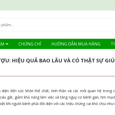
ẨM
CHỨNG CHỈ
HƯỚNG DẪN MUA HÀNG
T
U: HIỆU QUẢ BAO LÂU VÀ CÓ THẬT SỰ GIÚ
 diện đến sức khỏe thể chất, tinh thần và các mối quan hệ trong c
áu gắt, giảm khả năng làm việc và tăng nguy cơ bệnh gan, tim mạch
ệt khi người bệnh phải đối diện với các triệu chứng cai khó chịu như r