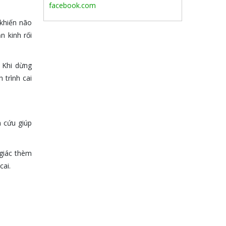
facebook.com
 khiến não
n kinh rối
. Khi dừng
 trình cai
m cứu giúp
 giác thèm
cai.