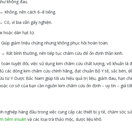
như không đau.
→ Không, nên cách 6–8 tiếng.
 Có, vì bia vẫn gây nghiện.
 hoặc dán hạt từ.
Giúp giảm triệu chứng nhưng không phục hồi hoàn toàn.
→ Rất bình thường, nên tiếp tục châm cứu để ổn định thần kinh.
toàn tuyệt đối, việc sử dụng kim châm cứu chất lượng, vô khuẩn là đ
 các dòng kim châm cứu chính hãng, đạt chuẩn Bộ Y tế, sắc bén, dễ
u từ Y Dược Bắc Nam giúp tối ưu hiệu quả trị liệu, giảm đau, hạn chế
ặc cơ sở của bạn cần nguồn kim châm cứu ổn định – uy tín – giá tốt,
h nghiệp hàng đầu trong việc cung cấp các thiết bị y tế, chăm sóc s
m tiêm insulin
và các loại trà thảo mộc, dược liệu khô.