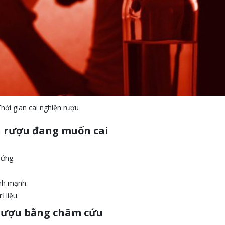
hời gian cai nghiện rượu
n rượu đang muốn cai
hứng.
nh mạnh.
 liệu.
 rượu bằng châm cứu