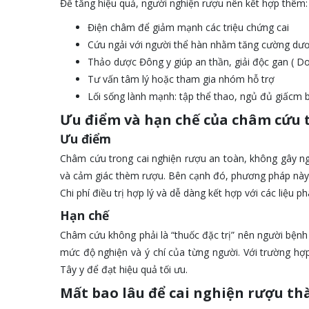
Để tăng hiệu quả, người nghiện rượu nên kết hợp thêm:
Điện châm để giảm mạnh các triệu chứng cai
Cứu ngải với người thể hàn nhằm tăng cường dươ
Thảo dược Đông y giúp an thần, giải độc gan ( Do
Tư vấn tâm lý hoặc tham gia nhóm hỗ trợ
Lối sống lành mạnh: tập thể thao, ngủ đủ giấcm 
Ưu điểm và hạn chế của châm cứu 
Ưu điểm
Châm cứu trong cai nghiện rượu an toàn, không gây ngh
và cảm giác thèm rượu. Bên cạnh đó, phương pháp này cò
Chi phí điều trị hợp lý và dễ dàng kết hợp với các liệu
Hạn chế
Châm cứu không phải là “thuốc đặc trị” nên người bệnh c
mức độ nghiện và ý chí của từng người. Với trường hợp
Tây y để đạt hiệu quả tối ưu.
Mất bao lâu để cai nghiện rượu th