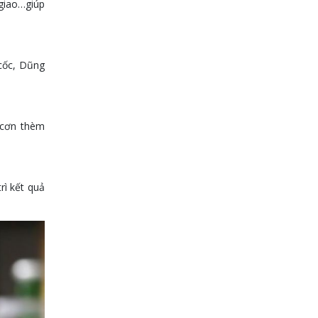
giao…giúp
 cốc, Dũng
 cơn thèm
rì kết quả