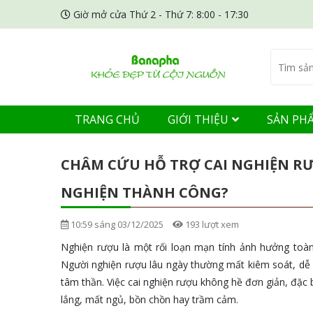
Giờ mở cửa Thứ 2 - Thứ 7: 8:00 - 17:30
TRANG CHỦ
GIỚI THIỆU
SẢN PH
CHÂM CỨU HỖ TRỢ CAI NGHIỆN RƯỢ
NGHIỆN THÀNH CÔNG?
10:59 sáng 03/12/2025
193 lượt xem
Nghiện rượu là một rối loạn mạn tính ảnh hưởng toàn
Người nghiện rượu lâu ngày thường mất kiêm soát, dễ c
tâm thần. Việc cai nghiện rượu không hề đơn giản, đặc bi
lắng, mất ngủ, bồn chồn hay trầm cảm.