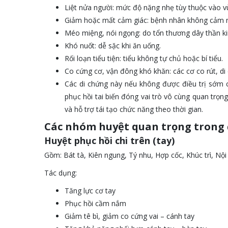
Liệt nửa người: mức độ nặng nhẹ tùy thuộc vào v
Giảm hoặc mất cảm giác: bệnh nhân không cảm 
Méo miệng, nói ngọng: do tổn thương dây thần kin
Khó nuốt: dễ sặc khi ăn uống.
Rối loạn tiểu tiện: tiểu không tự chủ hoặc bí tiểu.
Co cứng cơ, vận đông khó khăn: các cơ co rút, di
Các di chứng này nếu không được điều trị sớm c
phục hồi tai biến đóng vai trò vô cùng quan trọ
và hỗ trợ tái tạo chức năng theo thời gian.
Các nhóm huyệt quan trọng trong đ
Huyệt phục hồi chi trên (tay)
Gồm: Bát tà, Kiên ngung, Tý nhu, Hợp cốc, Khúc trì, Nộ
Tác dụng:
Tăng lực cơ tay
Phục hồi cầm nắm
Giảm tê bì, giảm co cứng vai – cánh tay