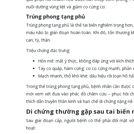
nuôi dưỡng vùng liệt và giảm co cứng cơ.
Trúng phong tạng phủ
Trúng phong tạng phủ là thể tai biến nghiêm trọng hơn
máu não bị gián đoạn hoàn toàn. Khi đó, tổn thương kh
can, tỳ, thận.
Triệu chứng đặc trưng:
Hôn mê: mất ý thức, không đáp ứng với kích thích
Tay co quắp, hàm cứng: cơ co cứng mạnh, phản x
Mạch nhanh, thở khò khè: dấu hiệu rối loạn hô hấ
Trong thể trúng phong tạng phủ, bệnh nhân cần được cấp 
mới xem xét đưa vào phác đồ châm cứu – phục hồi chức
thích dẫn truyền thần kinh và hạn chế di chứng nặng nề.
Di chứng thường gặp sau tai biến
Sau giai đoạn cấp, người bệnh có thể phải đối mặt vớ
hoạt: