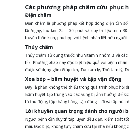
Các phương pháp châm cứu phục hồ
Điện châm
Điện châm là phương pháp kết hợp dòng điện tần số t
lần/ngày, lưu kim 25 – 30 phút và duy trì liệu trình 
truyền thần kinh, phù hợp với bệnh nhân liệt nửa người.
Thủy châm
Thủy châm sử dụng thuốc như Vitamin nhóm B và các ch
hồi. Phương pháp này đặc biệt hiệu quả với bệnh nhân 
được sử dụng gồm Giáp tích, Túc tam lý, Thủ tam lý, 
Xoa bóp – bấm huyệt và tập vận động
Đây là phần không thể thiếu trong quá trình phục hồi 
Bấm huyệt tập trung vào các vùng bị ảnh hưởng để kíc
từ thu động, tập thăng bằng, tập đứng – đi và tập nói n
Lời khuyên quan trọng dành cho người bệ
Người bệnh cần duy trì tập luyện đều đặn, kiểm soát tố
mái. Đặc biệt, không tự ý châm cứu tại nhà nếu không c