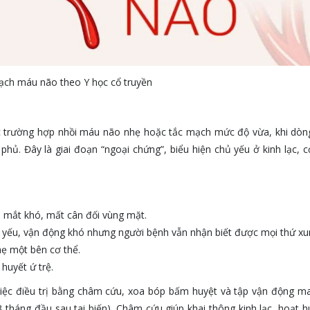
ạch máu não theo Y học cổ truyền
ác trường hợp nhồi máu não nhẹ hoặc tắc mạch mức độ vừa, khi dòn
ủ. Đây là giai đoạn “ngoại chứng”, biểu hiện chủ yếu ở kinh lạc, 
 mắt khó, mất cân đối vùng mặt.
n yếu, vận động khó nhưng người bệnh vẫn nhận biết được mọi thứ xu
hẹ một bên cơ thể.
huyết ứ trệ.
Việc điều trị bằng châm cứu, xoa bóp bấm huyệt và tập vận động ma
tháng đầu sau tai biến). Châm cứu giúp khai thông kinh lạc, hoạt h