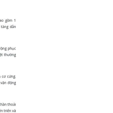
bao gồm 1
à tăng dẫn
 động phục
yệt thường
m cơ cứng.
p vận động
thần thoải
n triển và