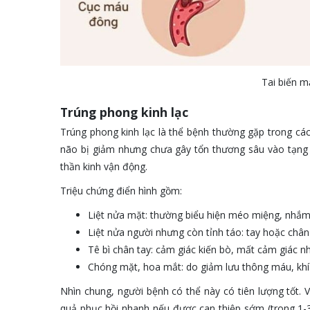
Tai biến m
Trúng phong kinh lạc
Trúng phong kinh lạc là thể bệnh thường gặp trong c
não bị giảm nhưng chưa gây tổn thương sâu vào tạng ph
thần kinh vận động.
Triệu chứng điển hình gồm:
Liệt nửa mặt: thường biểu hiện méo miệng, nhắm
Liệt nửa người nhưng còn tỉnh táo: tay hoặc châ
Tê bì chân tay: cảm giác kiến bò, mất cảm giác n
Chóng mặt, hoa mắt: do giảm lưu thông máu, khí 
Nhìn chung, người bệnh có thể này có tiên lượng tốt. 
quả phục hồi nhanh nếu được can thiệp sớm (trong 1-3 