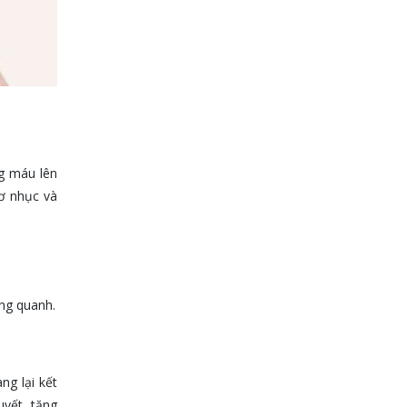
g máu lên
cơ nhục và
ng quanh.
ng lại kết
uyết, tăng