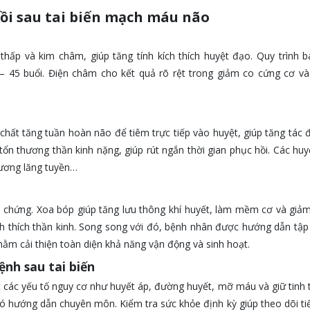
i sau tai biến mạch máu não
hấp và kim châm, giúp tăng tính kích thích huyệt đạo. Quy trình 
30 – 45 buổi. Điện châm cho kết quả rõ rệt trong giảm co cứng cơ v
ất tăng tuần hoàn não để tiêm trực tiếp vào huyệt, giúp tăng tác
tổn thương thần kinh nặng, giúp rút ngắn thời gian phục hồi. Các hu
Dương lăng tuyền…
di chứng. Xoa bóp giúp tăng lưu thông khí huyết, làm mềm cơ và giả
h thích thần kinh. Song song với đó, bệnh nhân được hướng dẫn tậ
hằm cải thiện toàn diện khả năng vận động và sinh hoạt.
nh sau tai biến
t các yếu tố nguy cơ như huyết áp, đường huyết, mỡ máu và giữ tinh 
ó hướng dẫn chuyên môn. Kiểm tra sức khỏe định kỳ giúp theo dõi tiế