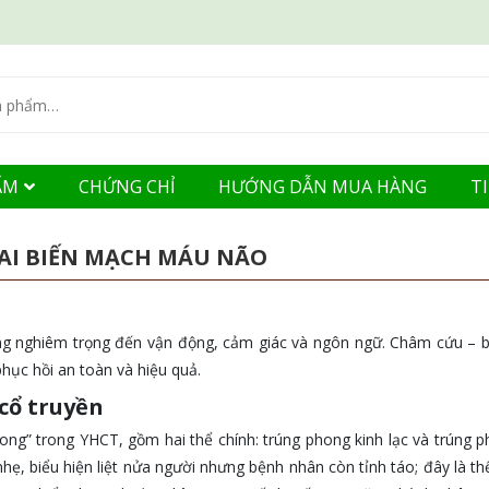
ẨM
CHỨNG CHỈ
HƯỚNG DẪN MUA HÀNG
T
AI BIẾN MẠCH MÁU NÃO
ởng nghiêm trọng đến vận động, cảm giác và ngôn ngữ. Châm cứu – 
hục hồi an toàn và hiệu quả.
cổ truyền
ng” trong YHCT, gồm hai thể chính: trúng phong kinh lạc và trúng 
hẹ, biểu hiện liệt nửa người nhưng bệnh nhân còn tỉnh táo; đây là t