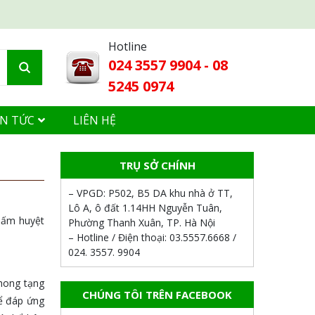
Hotline
024 3557 9904 - 08
5245 0974
IN TỨC
LIÊN HỆ
TRỤ SỞ CHÍNH
– VPGD:
P502, B5 DA khu nhà ở TT,
Lô A, ô đất 1.14HH Nguyễn Tuân,
bấm huyệt
Phường Thanh Xuân, TP. Hà Nội
– Hotline / Điện thoại:
03.5557.6668 /
024. 3557. 9904
phong tạng
CHÚNG TÔI TRÊN FACEBOOK
hể đáp ứng