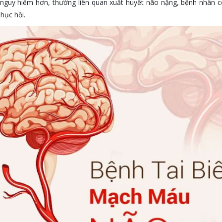
 nguy hiểm hơn, thường liên quan xuất huyết não nặng, bệnh nhân 
phục hồi.