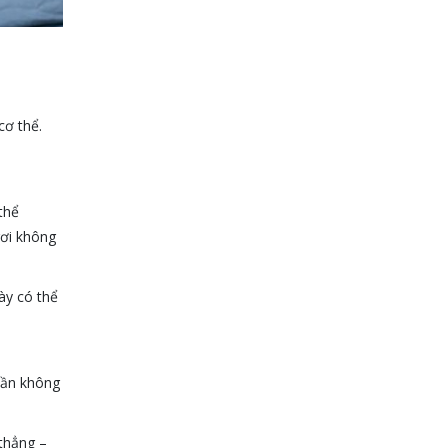
cơ thể.
thể
gơi không
ày có thể
hần không
 thẳng –