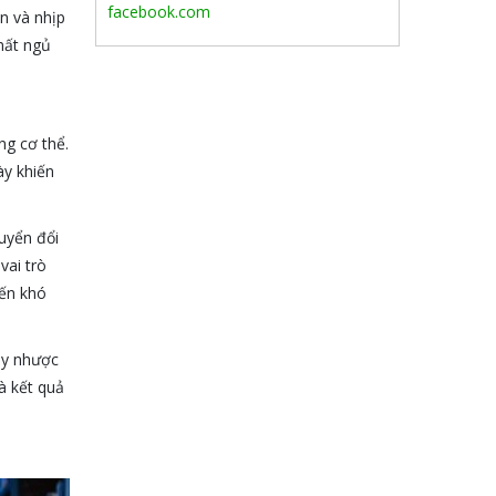
facebook.com
n và nhịp
 mất ngủ
ng cơ thể.
ày khiến
huyển đổi
vai trò
đến khó
uy nhược
à kết quả