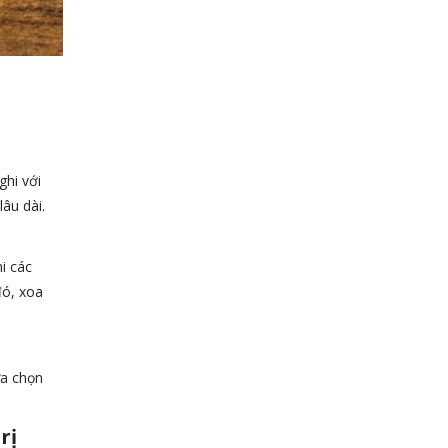
ghi với
lâu dài.
i các
đó, xoa
ựa chọn
rị