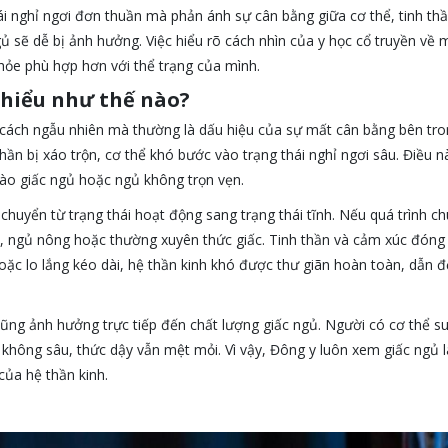
i nghỉ ngơi đơn thuần mà phản ánh sự cân bằng giữa cơ thể, tinh thầ
ngủ sẽ dễ bị ảnh hưởng. Việc hiểu rõ cách nhìn của y học cổ truyền về
ỏe phù hợp hơn với thể trạng của mình.
 hiểu như thế nào?
cách ngẫu nhiên mà thường là dấu hiệu của sự mất cân bằng bên tro
thần bị xáo trộn, cơ thể khó bước vào trạng thái nghỉ ngơi sâu. Điều n
ào giấc ngủ hoặc ngủ không trọn vẹn.
chuyển từ trạng thái hoạt động sang trạng thái tĩnh. Nếu quá trình c
ọc, ngủ nông hoặc thường xuyên thức giấc. Tinh thần và cảm xúc đóng 
hoặc lo lắng kéo dài, hệ thần kinh khó được thư giãn hoàn toàn, dẫn 
 cũng ảnh hưởng trực tiếp đến chất lượng giấc ngủ. Người có cơ thể s
 không sâu, thức dậy vẫn mệt mỏi. Vì vậy, Đông y luôn xem giấc ngủ l
của hệ thần kinh.