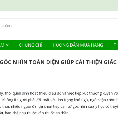
ẨM
CHỨNG CHỈ
HƯỚNG DẪN MUA HÀNG
T
GÓC NHÌN TOÀN DIỆN GIÚP CẢI THIỆN GIẤC
ý, thói quen sinh hoạt thiếu điều độ và việc tiếp xúc thường xuyên với
. Không ít người phải đối mặt với tình trạng khó ngủ, ngủ chập chờn 
c thời, nhiều người đã lựa chọn tiếp cận từ góc nhìn của y học cổ tru
dài, hạn chế phụ thuộc vào thuốc an thần.