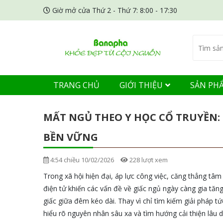
Giờ mở cửa Thứ 2 - Thứ 7: 8:00 - 17:30
TRANG CHỦ
GIỚI THIỆU
SẢN PH
MẤT NGỦ THEO Y HỌC CỔ TRUYỀN: 
BỀN VỮNG
4:54 chiều 10/02/2026
228 lượt xem
Trong xã hội hiện đại, áp lực công việc, căng thẳng tâm l
điện tử khiến các vấn đề về giấc ngủ ngày càng gia tăng
giấc giữa đêm kéo dài. Thay vì chỉ tìm kiếm giải pháp tứ
hiểu rõ nguyên nhân sâu xa và tìm hướng cải thiện lâu 