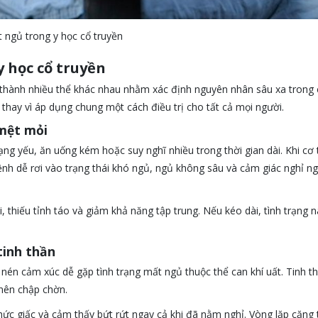
 ngủ trong y học cổ truyền
 học cổ truyền
thành nhiều thể khác nhau nhằm xác định nguyên nhân sâu xa trong 
hay vì áp dụng chung một cách điều trị cho tất cả mọi người.
 mệt mỏi
g yếu, ăn uống kém hoặc suy nghĩ nhiều trong thời gian dài. Khi cơ 
nh dễ rơi vào trạng thái khó ngủ, ngủ không sâu và cảm giác nghỉ n
 thiếu tỉnh táo và giảm khả năng tập trung. Nếu kéo dài, tình trạng n
tinh thần
nén cảm xúc dễ gặp tình trạng mất ngủ thuộc thể can khí uất. Tinh t
 nên chập chờn.
hức giấc và cảm thấy bứt rứt ngay cả khi đã nằm nghỉ. Vòng lặp căng