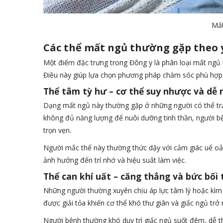
Mất
Các thể mất ngủ thường gặp theo y
Một điểm đặc trưng trong Đông y là phân loại mất ngủ 
Điều này giúp lựa chọn phương pháp chăm sóc phù hợp t
Thể tâm tỳ hư – cơ thể suy nhược và dễ
Dạng mất ngủ này thường gặp ở những người có thể trạn
không đủ năng lượng để nuôi dưỡng tinh thần, người bệ
trọn vẹn.
Người mắc thể này thường thức dậy với cảm giác uể oải,
ảnh hưởng đến trí nhớ và hiệu suất làm việc.
Thể can khí uất – căng thẳng và bức bối 
Những người thường xuyên chịu áp lực tâm lý hoặc kìm 
được giải tỏa khiến cơ thể khó thư giãn và giấc ngủ trở
Người bệnh thường khó duy trì giấc ngủ suốt đêm, dễ t