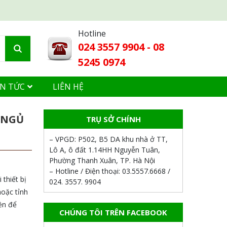
Hotline
024 3557 9904 - 08
5245 0974
IN TỨC
LIÊN HỆ
 NGỦ
TRỤ SỞ CHÍNH
– VPGD:
P502, B5 DA khu nhà ở TT,
Lô A, ô đất 1.14HH Nguyễn Tuân,
Phường Thanh Xuân, TP. Hà Nội
– Hotline / Điện thoại:
03.5557.6668 /
 thiết bị
024. 3557. 9904
hoặc tỉnh
yền để
CHÚNG TÔI TRÊN FACEBOOK