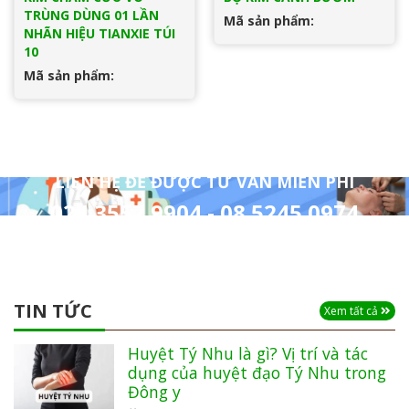
TRÙNG DÙNG 01 LẦN
Mã sản phẩm:
NHÃN HIỆU TIANXIE TÚI
10
Mã sản phẩm:
LIÊN HỆ ĐỂ ĐƯỢC TƯ VẤN MIỄN PHÍ
024 3557 9904 - 08 5245 0974
TIN TỨC
Xem tất cả
Huyệt Tý Nhu là gì? Vị trí và tác
dụng của huyệt đạo Tý Nhu trong
Đông y