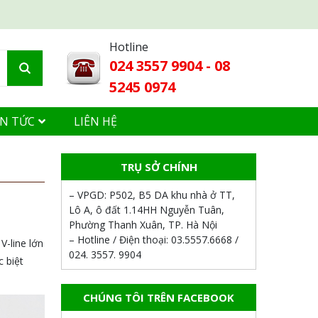
Hotline
024 3557 9904 - 08
5245 0974
IN TỨC
LIÊN HỆ
TRỤ SỞ CHÍNH
– VPGD:
P502, B5 DA khu nhà ở TT,
Lô A, ô đất 1.14HH Nguyễn Tuân,
Phường Thanh Xuân, TP. Hà Nội
– Hotline / Điện thoại:
03.5557.6668 /
-line lớn
024. 3557. 9904
 biệt
CHÚNG TÔI TRÊN FACEBOOK