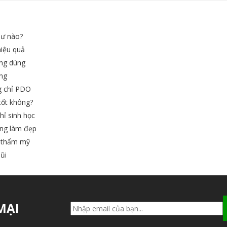
hư nào?
iệu quả
ờng dùng
ợng
g chỉ PDO
tốt không?
ỉ sinh học
ong làm đẹp
à thẩm mỹ
ũi
MẠI