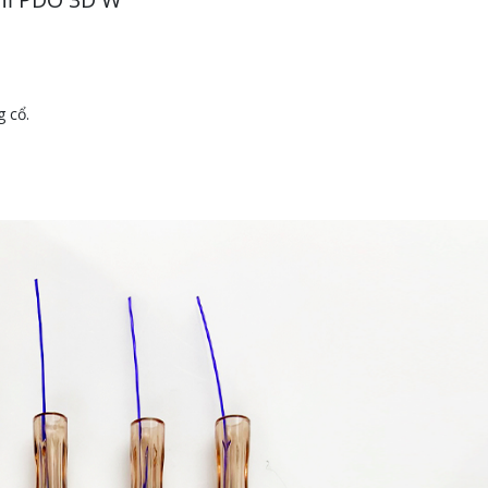
g cổ.