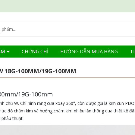
ẨM
CHỨNG CHỈ
HƯỚNG DẪN MUA HÀNG
T
 W 18G-100MM/19G-100MM
G-100mm/19G-100mm
hữ W. Chỉ hình răng cưa xoay 360°, còn được gọi là kim cùn PDO V
mức độ châm kim và hướng châm kim nhiều lần thông qua thiết kế đặc
 phẫu thuật.