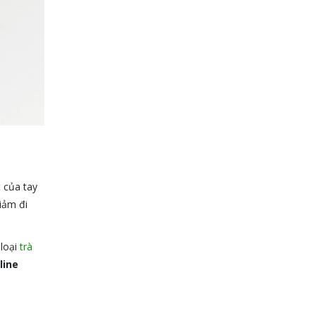
t của tay
giảm đi
 loại
trà
line