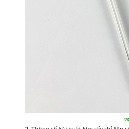
Ki
2. Thông số kỹ thuật kim cấy chỉ liền 