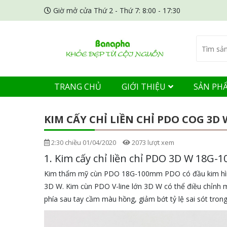
Giờ mở cửa Thứ 2 - Thứ 7: 8:00 - 17:30
TRANG CHỦ
GIỚI THIỆU
SẢN PH
KIM CẤY CHỈ LIỀN CHỈ PDO COG 3D
2:30 chiều 01/04/2020
2073 lượt xem
1. Kim cấy chỉ liền chỉ PDO 3D W 18
Kim thẩm mỹ cùn PDO 18G-100mm PDO có đầu kim hình c
3D W. Kim cùn PDO V-line lớn 3D W có thể điều chỉnh 
phía sau tay cầm màu hồng, giảm bớt tỷ lệ sai sót trong