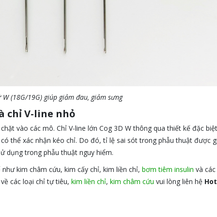
 W (18G/19G) giúp giảm đau, giảm sưng
và
chỉ
V-line nhỏ
 chặt vào các mô. Chỉ V-line lớn Cog 3D W thông qua thiết kế đặc biệ
 có thể xác nhận kéo chỉ. Do đó, tỉ lệ sai sót trong phẫu thuật được 
 sử dụng trong phẫu thuật nguy hiểm.
 như kim châm cứu, kim cấy chỉ, kim liền chỉ,
bơm tiêm insulin
và các
về các loại chỉ tự tiêu,
kim liền chỉ
,
kim châm cứu
vui lòng liên hệ
Hot